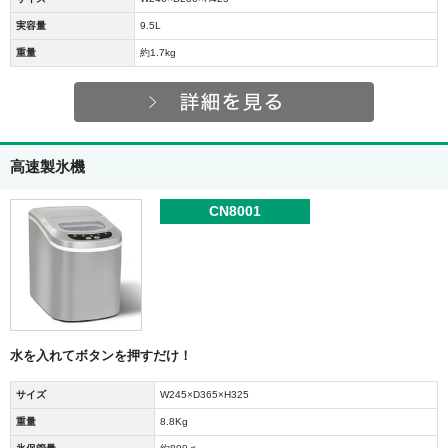
実容量
9.5L
重量
約1.7kg
高速製氷機
CN8001
水を入れてボタンを押すだけ！
サイズ
W245×D365×H325
重量
8.8Kg