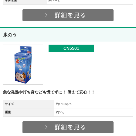
氷保管量
約800ｇ
氷のう
CN5501
急な発熱や打ち身なども慌てずに！ 備えて安心！！
サイズ
約150×φ75
重量
約50g