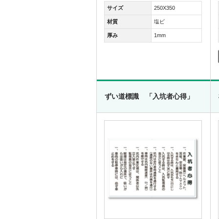
サイズ
250X350
材質
塩ビ
厚み
1mm
ずい道標識 「入坑者心得」