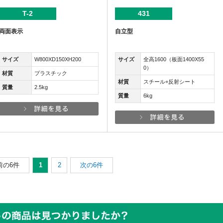
T-2
431
両面表示
自立型
サイズ
W800XD150XH200
サイズ
全高1600（板面1400X55
0）
材質
プラスチック
材質
スチール+反射シート
質量
2.5kg
質量
6kg
前の6件
1
2
次の6件