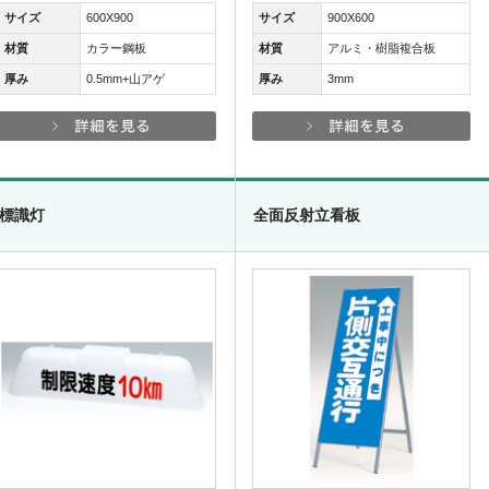
サイズ
600X900
サイズ
900X600
材質
カラー鋼板
材質
アルミ・樹脂複合板
厚み
0.5mm+山アゲ
厚み
3mm
標識灯
全面反射立看板