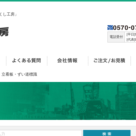
くし工房」
[平日]9
電話受付
[代表]0
> 立看板・ずい道標識