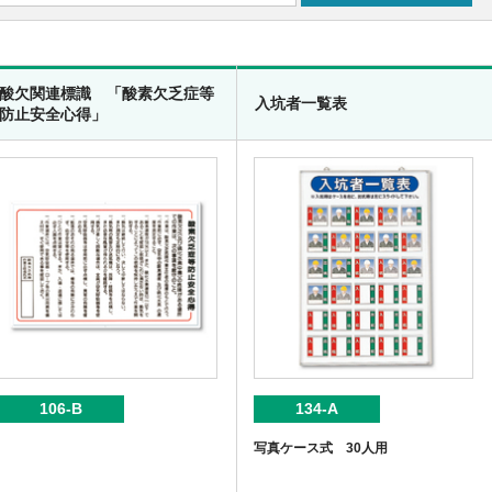
酸欠関連標識 「酸素欠乏症等
入坑者一覧表
防止安全心得」
106-B
134-A
写真ケース式 30人用