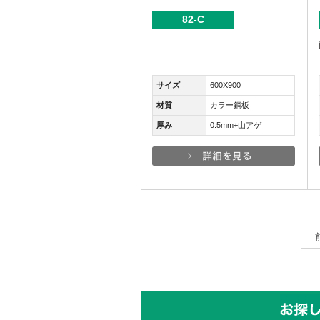
82-C
サイズ
600X900
材質
カラー鋼板
厚み
0.5mm+山アゲ