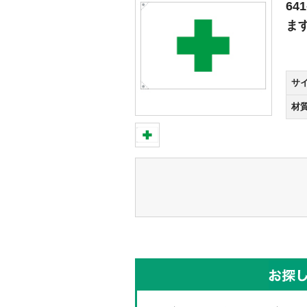
64
ま
サ
材