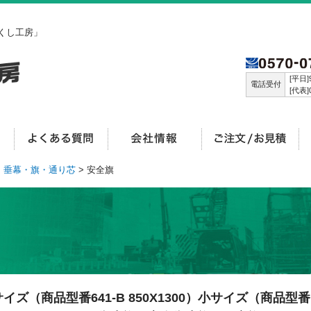
くし工房」
[平日]9
電話受付
[代表]0
>
垂幕・旗・通り芯
> 安全旗
イズ（商品型番641-B 850X1300）小サイズ（商品型番