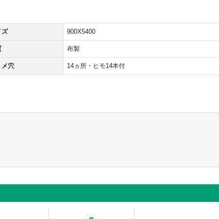
イズ
900X5400
質
布製
トメ穴
14ヵ所・ヒモ14本付