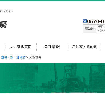
くし工房」
[平日]9
電話受付
[代表]0
>
垂幕・旗・通り芯
> 大型横幕