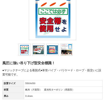
風圧に強い吊り下げ型安全標識！
●マジックテープによる着脱式●単管パイプ・バリケード・ロープ・筋交いに設
置可能です。
設置サイズ
550X450
材質
帆布（片面型） 遮光性ターポリン（両面型）
厚み
0.4mm