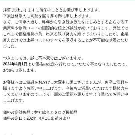
拝啓 貴社ますますご清栄のこととお慶び申し上げます。
平素は格別のご高配を賜り厚く御礼申し上げます。
さて、ご高承の通り、昨年から引き続き原油をはじめとするあらゆる工
業原料や物流コストの国際的な値上げ状態が続いております。弊社では
これまで価格維持の為、出来る限り努力を続けてまいりましたが、企業
努力だけでは上昇コストのすべてを吸収することが不可能な状況となり
ました。
つきましては、誠に不本意ではございますが、
2024年4月1日
より価格の改定を行わせていただく事となりましたので、
お知らせ致します。
お客様へはご迷惑をおかけし大変申し訳ございませんが、何卒ご理解を
賜りますようお願い申し上げます。今後もご満足いただけます様努力を
してまいりますので、より一層のご愛顧を賜りますよう重ねてお願い申
し上げます。
価格改定対象品：弊社総合カタログ掲載品
価格改定日：2024年4月1日出荷分より