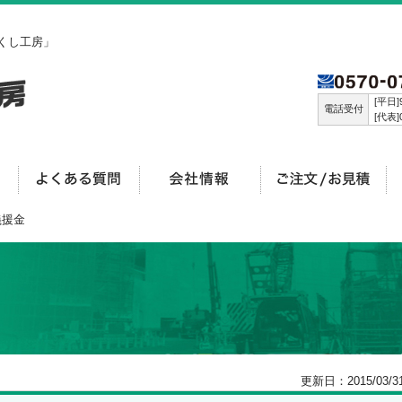
くし工房」
[平日]9
電話受付
[代表]0
義援金
更新日：2015/03/3