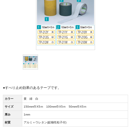
●すべり止め効果のあるテープです。
カラー
黄 緑 白
サイズ
150mm巾X5ｍ 100mm巾X5ｍ 50mm巾X5ｍ
厚み
1mm
材質
アルミ＋ウレタン(鉱物性粒子付)