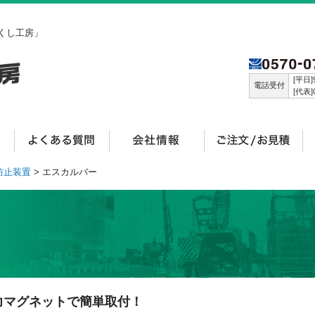
くし工房」
[平日]9
電話受付
[代表]0
防止装置
> エスカルバー
力マグネットで簡単取付！