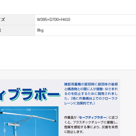
イズ
W395×D700×H410
量
8kg