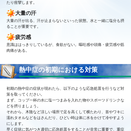
たり痙攣します。
大量の汗
大量の汗が出る、汗が止まらないといった状態。水と一緒に塩分も摂
ることが重要です。
疲労感
意識ははっきりしているが、食欲がない。嘔吐感や頭痛・疲労感や筋
肉痛がある。
熱中症の初期における対策
初期の熱中症の症状が現れたら、以下のような応急処置を行うなど対
策を取ってください。
まず、コップ一杯の水に塩一つまみを入れた物やスポーツドリンクな
どを摂りましょう。
それから、木陰など涼しい場所で足を高くして横たわり、首やワキに
濡れタオルなどをはさんだり、ひどい時は体に水をかけて冷やすよう
にします。
早く症状に気がつき適切に応急処置をすることが非常に重要で、重症