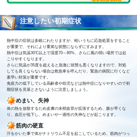
注意したい初期症状
熱中症の症状は多岐にわたりますが、軽いうちに応急処置をすること
が重要で、それにより重篤な状態にならずにすみます。
熱中症は気温30℃以上で湿度70～80%、さらに風の弱い場所では起
こりやすくなります。
さらに気温が35度を超えると急激に状態も悪くなりますので、対処
しても良くならない場合は救急車を呼んだり、緊急の病院に行くなど
素早い対策が重要です。
免疫力の低下している高齢者や幼児などは熱中症になりやすいので初
期症状を見落とさないように注意しましょう。
めまい、失神
体の熱を放散するため皮膚の末梢血管が拡張するため、脈が早くな
り、血圧が低下し、めまいや一過性の失神などが起こります。
筋肉の硬直
汗をかいた事で体がナトリウム不足を起こしているため、筋肉がつっ